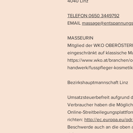
4040 Linz
TELEFON 0650 3449792
EMAIL
massage@entspannungs
MASSEURIN
Mitglied der WKO OBERÖSTER
eingeschränkt auf klassische M
https://www.wko.at/branchen/
handwerk/fusspfleger-kosmeti
Bezirkshauptmannschaft Linz
Umsatzsteuerbefreit aufgrund 
​Verbraucher haben die Möglic
Online-Streitbeilegungsplattfo
richten:
http://ec.europa.eu/odr
Beschwerde auch an die oben 