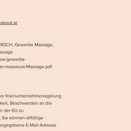
depot.at
REICH, Gewerbe Massage,
assage
ooe/gewerbe-
ker-masseure/Massage.pdf
der Kleinunternehmerregelung
hkeit, Beschwerden an die
rm der EU zu
.
Sie können allfällige
angegebene E-Mail-Adresse